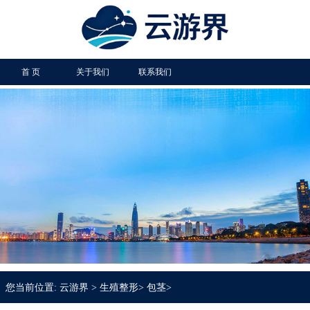
首 页
关于我们
联系我们
您当前位置:
云游界
>
生殖整形
>
包茎
>