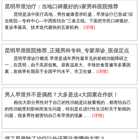
昆明早泄治疗：当地口碑最好的3家男科医院推荐
昆明是滇中医疗高地，男性健康需求旺盛，早泄诊疗已形成“综
合医院—专科中心—中西医结合”三条主线。下面把市民口碑最好、
复诊率最高、技术迭代最快的五家机构...
[详情]
昆明早泄医院推荐_正规男科专科_专家亲诊_医保定点
昆明早泄诊疗概览 早泄是成年男性最常见的射精功能障碍之
一，在昆明，由于高原低氧、昼夜温差大、辛辣饮食普遍等多重因
素，发病率长期高于全国平均水平。市卫生健...
[详情]
男人早泄并不是偶然？大多是这4大因素在作妖！
相信大部分男性对于自己的性功能是比较重视的，都害怕自己
的性功能受到影响而发生问题，特别是在进行性生活时关于射精的
问题，很多男性都害怕自己有早泄的现象，...
[详情]
得了早泄除了治疗以外还要注意哪些方面？