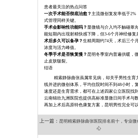
患者最关注的热点问答
一次手术能否彻底治愈？
主流微创复发率低于2
式管理同样关键。
手术会影响性功能吗？
显微镜与介入均不触碰睾
能短期内出现射精快感下降，但3-6个月神经修复
术后多久可以备孕？
生精周期约74天，术后三个
浓度与活力峰值。
冬季手术是否恢复慢？
昆明冬季室内普遍供暖，
止皮肤皲裂。
结语
精索静脉曲张虽属常见病，却关乎男性生育
线并进的微创体系，平均住院时间不到48小时，复
速度还是生育需求，都可在上述四家公立医院找到
云南锦欣九洲医院也提供高标准显微日间手术与
再加上术后高原特色康复方案，昆明男性完全可以
上一篇：
昆明精索静脉曲张医院排名前十，专业微
心