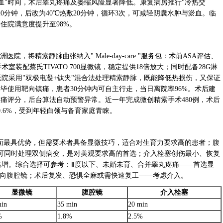
血"时间，术后睾丸疼痛及萎缩风险显著降低。康复病房推行"冷热交
20分钟，后改为40℃热敷20分钟，循环3次，可减轻阴囊水肿与淤血。临
，住院满意度提升至98%。
，将精索静脉曲张纳入" Male-day-care "服务包：术前ASA评估、
装配蔡氏TIVATO 700显微镜，稳定提供18倍放大；同时配备28G淋
院采用"双极电凝+钛夹"混合法处理精索静脉，既能降低热损伤，又保证
毕使用靶向镇痛，患者30分钟内可自主行走，当日离院率96%。术后建
疼痛评分，后台算法自动预警异常。近一年完成微创精索手术480例，术后
0.6%，受到年轻白领与备育家庭青睐。
面最具优势，但需要术者具备显微技巧，适合对生育力要求高的患者；腹
可同时处理双侧病变，是对美观要求高的首选；介入栓塞创伤最小、恢复
略增。综合选择可参考：Ⅱ度以下、未婚未育、合并睾丸疼痛——首选显
倾向腹腔镜；术后复发、恐惧全麻或需快速复工——考虑介入。
显微镜
腹腔镜
介入栓塞
min
35 min
20 min
%
1.8%
2.5%