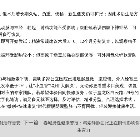
%，但术后若长期久站、负重、便秘，新生侧支仍可扩张；因此术后生活方
丸动脉与神经，勃起、射精功能不受影响；腹腔镜若误伤腹下神经丛，可
后多可恢复。
月即可开始尝试；精液常规建议术后3、6、12个月分别复查，以观察精子
微循环受影响较小；但高原干燥需加强会阴部保湿，可外用氧化锌软膏防
力与雄激素平衡。昆明多家公立医院已搭建起显微、腹腔镜、介入栓塞三
发率低于2%，让"小血管"得到"大解决"。无论你更看重术口美观、恢复
对应的专家团队。若希望体验日间快修服务，位于盘龙区白云路229号的
数字化随访，满足多元就医选择。及时评估、精准分型、合理选择术式，
在"微创+快速康复"时代摆脱阴囊坠胀与不育困扰，轻装迎接健康生活。
下一篇：
创治疗更安
春城男性健康警报：精索静脉曲张正在悄悄影响你
生育力