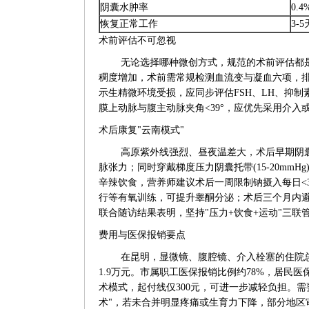
阴囊水肿率
0.4
恢复正常工作
3-5
术前评估不可忽视
无论选择哪种微创方式，规范的术前评估都
稠度增加，术前需常规检测血流变与凝血六项，排
示生精微环境受损，应同步评估FSH、LH、抑
膜上动脉与腹主动脉夹角<39°，应优先采用介
术后康复"云南模式"
高原紫外线强烈、昼夜温差大，术后早期阴囊组
脉张力；同时穿戴梯度压力阴囊托带(15-20mm
辛辣饮食，营养师建议术后一周限制钠摄入每日<
行等有氧训练，可提升睾酮分泌；术后三个月内避
联合随访结果表明，坚持"压力+饮食+运动"三联
费用与医保报销要点
在昆明，显微镜、腹腔镜、介入栓塞的住院总费用(含
1.9万元。市属职工医保报销比例约78%，居民
术模式，起付线仅300元，可进一步减轻负担。需
术"，若未合并明显疼痛或生育力下降，部分地区