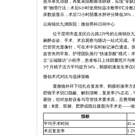
悬吊睾丸动脉，再集束阻断曲张静脉，实现"零缺
替"物理疗法：术后6小时使用恒温冷敷带8℃冷敷
床数据显示，术后72小时阴囊水肿评分降低38%
云南锦欣九洲医院：微创男科日间中心
位于昆明市盘龙区白云路229号的云南锦欣九洲医院
麻醉会诊、手术、术后观察与随访一站式完成。手术室
巴管荧光显像针，可在术中实时标记淋巴通道。医
血管夹闭牢靠。护理团队推行"快速苏醒"模式：术
立"云端随访"小程序，患者每日上传阴囊照片与
3个月精子活力平均提升34%，鞘膜积液发生率仅
微创术式对比与选择策略
显微镜外环下结扎在复发率、鞘膜积液率方
腔镜手术切口隐蔽、解剖清晰，复发率2%左右，
最快，但对放射设备与导管技术要求高，且费用
微；Ⅲ度、双侧、肥胖或既往腹股沟手术史——
指标
平均手术时间
45 
术后复发率
1.2