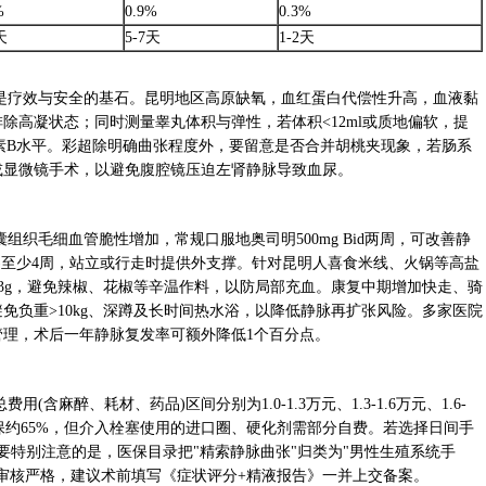
%
0.9%
0.3%
天
5-7天
1-2天
是疗效与安全的基石。昆明地区高原缺氧，血红蛋白代偿性升高，血液黏
除高凝状态；同时测量睾丸体积与弹性，若体积<12ml或质地偏软，提
制素B水平。彩超除明确曲张程度外，要留意是否合并胡桃夹现象，若肠系
入或显微镜手术，以避免腹腔镜压迫左肾静脉导致血尿。
织毛细血管脆性增加，常规口服地奥司明500mg Bid两周，可改善静
Hg)至少4周，站立或行走时提供外支撑。针对昆明人喜食米线、火锅等高盐
3g，避免辣椒、花椒等辛温作料，以防局部充血。康复中期增加快走、骑
免负重>10kg、深蹲及长时间热水浴，以降低静脉再扩张风险。多家医院
管理，术后一年静脉复发率可额外降低1个百分点。
麻醉、耗材、药品)区间分别为1.0-1.3万元、1.3-1.6万元、1.6-
医保约65%，但介入栓塞使用的进口圈、硬化剂需部分自费。若选择日间手
要特别注意的是，医保目录把"精索静脉曲张"归类为"男性生殖系统手
审核严格，建议术前填写《症状评分+精液报告》一并上交备案。