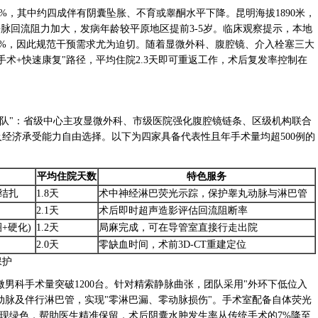
15%，其中约四成伴有阴囊坠胀、不育或睾酮水平下降。昆明海拔1890米，
静脉回流阻力加大，发病年龄较平原地区提前3-5岁。临床观察提示，本地
18%，因此规范干预需求尤为迫切。随着显微外科、腹腔镜、介入栓塞三大
术+快速康复"路径，平均住院2.3天即可重返工作，术后复发率控制在
梯队"：省级中心主攻显微外科、市级医院强化腹腔镜链条、区级机构联合
经济承受能力自由选择。以下为四家具备代表性且年手术量均超500例的
平均住院天数
特色服务
结扎
1.8天
术中神经淋巴荧光示踪，保护睾丸动脉与淋巴管
2.1天
术后即时超声造影评估回流阻断率
+硬化)
1.2天
局麻完成，可在导管室直接行走出院
2.0天
零缺血时间，术前3D-CT重建定位
保护
男科手术量突破1200台。针对精索静脉曲张，团队采用"外环下低位入
睾丸动脉及伴行淋巴管，实现"零淋巴漏、零动脉损伤"。手术室配备自体荧光
呈现绿色，帮助医生精准保留，术后阴囊水肿发生率从传统手术的7%降至