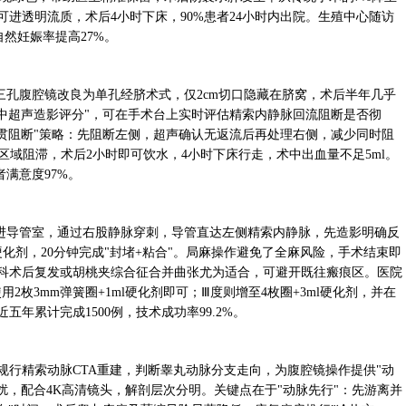
时可进透明流质，术后4小时下床，90%患者24小时内出院。生殖中心随访
自然妊娠率提高27%。
三孔腹腔镜改良为单孔经脐术式，仅2cm切口隐藏在脐窝，术后半年几乎
中超声造影评分"，可在手术台上实时评估精索内静脉回流阻断是否彻
贯阻断"策略：先阻断左侧，超声确认无返流后再处理右侧，减少同时阻
区域阻滞，术后2小时即可饮水，4小时下床行走，术中出血量不足5ml。
者满意度97%。
进导管室，通过右股静脉穿刺，导管直达左侧精索内静脉，先造影明确反
化剂，20分钟完成"封堵+粘合"。局麻操作避免了全麻风险，手术结束即
外科术后复发或胡桃夹综合征合并曲张尤为适合，可避开既往瘢痕区。医院
2枚3mm弹簧圈+1ml硬化剂即可；Ⅲ度则增至4枚圈+3ml硬化剂，并在
五年累计完成1500例，技术成功率99.2%。
规行精索动脉CTA重建，判断睾丸动脉分支走向，为腹腔镜操作提供"动
扰，配合4K高清镜头，解剖层次分明。关键点在于"动脉先行"：先游离并