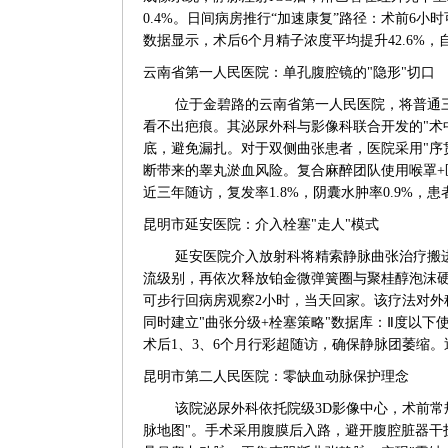
0.4%。日间病房推行“加速康复”路径：术前6小
数据显示，术后6个月精子浓度平均提升42.6%，
云南省第一人民医院：单孔腹腔镜的"隐形"切口
位于金碧路的云南省第一人民医院，将普通
看不出疤痕。其泌尿外科与影像科联合开发的"术
底，避免漏扎。对于双侧曲张患者，医院采用"序
断带来的睾丸淤血风险。复合麻醉团队使用喉罩+
近三年随访，复发率1.8%，阴囊水肿率0.9%，患
昆明市延安医院：介入栓塞"走人"模式
延安医院介入放射科将精索静脉曲张治疗搬
流级别，再依次释放铂金微弹簧圈与聚桂醇泡沫硬
可步行回病房观察2小时，当天回家。该疗法对
同时建立"曲张分级+栓塞策略"数据库：Ⅱ度以下使用
术后1、3、6个月行彩超随访，确保静脉团萎缩。近
昆明市第二人民医院：零缺血动脉保护理念
该院泌尿外科依托院级3D影像中心，术前常
脉地图"。手术采用腹膜后入路，避开腹腔脏器干