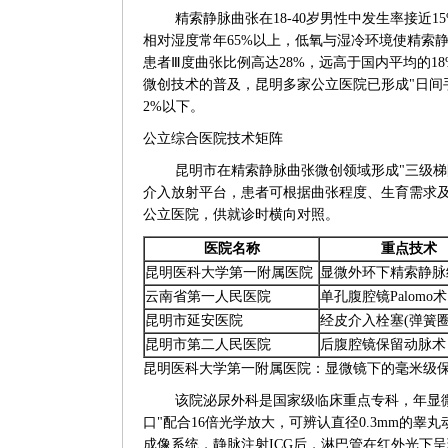
精索静脉曲张在18-40岁男性中发生率接近
相对湿度常年65%以上，低氧与湿冷环境使精索
患者Ⅲ度曲张比例高达28%，远高于国内平均的
微创技术的普及，昆明多家公立医院已形成"日间手
2%以下。
公立综合医院技术矩阵
昆明市在精索静脉曲张微创领域形成"三级
介入放射平台，患者可根据曲张程度、生育需求及
公立医院，供就诊时横向对照。
医院名称
重点技术
昆明医科大学第一附属医院
显微外环下精索静脉
云南省第一人民医院
单孔腹腔镜Palomo术
昆明市延安医院
经皮介入栓塞(弹簧圈
昆明市第二人民医院
后腹腔镜保留动脉术
昆明医科大学第一附属医院：显微镜下的毫米级
该院泌尿外科是国家级临床重点专科，年显微
口"配合16倍光学放大，可辨认直径0.3mm的
成像系统，静脉注射ICG后，淋巴管在红外光下