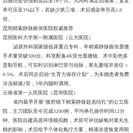
后随访是否强制追踪至18个月。凡同时满足四项者，复发
率可压至3%以下；若缺少第三项，术后感染率升高1.8
倍。
昆明精索静脉曲张医院权威推荐
昆明医科大学第一附属医院（云大医院）
泌尿外科国家级临床重点专科，年精索静脉曲张显微
手术量突破500台。科室配备4K荧光显微镜、术中彩色多
普勒导航，可实时识别淋巴管与动脉，睾丸萎缩并发症＜
0.5%。术后同步启动“生育力保存计划”，为未婚患者免费
冷冻精液2管，5年内随时调用。
云南省第一人民医院（昆华医院）
省内最早开展“腹腔镜下精索静脉超选结扎”的公立医
院，主刀团队至今完成3200例，平均单孔操作时间12分
钟。医院自建高原环境模拟舱，术前可评估缺氧对睾丸生
精的影响，术后给予个体化氧疗方案，精液浓度恢复周期