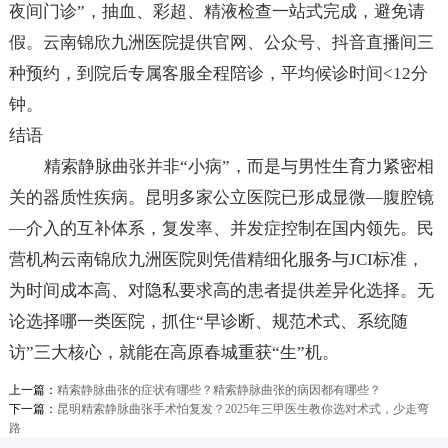
夜间门诊”，抽血、彩超、精液检查一站式完成，避免请
假。云南锦欣九洲医院提供官网、公众号、抖音直播间三
种预约，到院后专属客服全程陪诊，平均候诊时间<12分
钟。
结语
精索静脉曲张并非“小病”，而是与男性生育力紧密相
关的器质性疾病。昆明多家公立医院已形成显微—腹腔镜
—介入的互补体系，复发率、并发症控制在国内领先。民
营机构云南锦欣九洲医院则凭借精细化服务与JCI标准，
为时间成本高、对隐私要求高的患者提供差异化选择。无
论选择哪一类医院，抓住“早诊断、规范术式、系统随
访”三大核心，就能在高原春城重获“生”机。
上一篇：
精索静脉曲张的症状有哪些？精索静脉曲张的病因都有哪些？
下一篇：
昆明精索静脉曲张手术怕复发？2025年三甲医生教你选对术式，少走弯
路