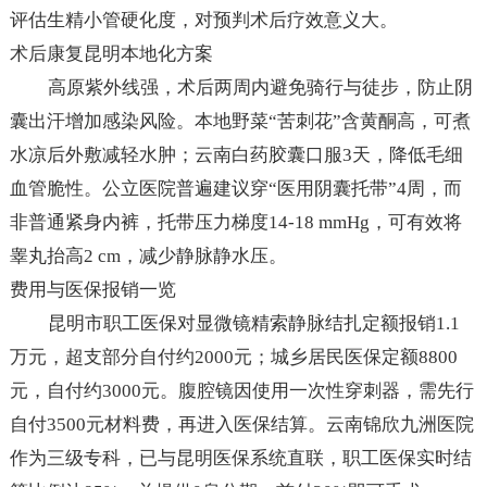
评估生精小管硬化度，对预判术后疗效意义大。
术后康复昆明本地化方案
高原紫外线强，术后两周内避免骑行与徒步，防止阴
囊出汗增加感染风险。本地野菜“苦刺花”含黄酮高，可煮
水凉后外敷减轻水肿；云南白药胶囊口服3天，降低毛细
血管脆性。公立医院普遍建议穿“医用阴囊托带”4周，而
非普通紧身内裤，托带压力梯度14-18 mmHg，可有效将
睾丸抬高2 cm，减少静脉静水压。
费用与医保报销一览
昆明市职工医保对显微镜精索静脉结扎定额报销1.1
万元，超支部分自付约2000元；城乡居民医保定额8800
元，自付约3000元。腹腔镜因使用一次性穿刺器，需先行
自付3500元材料费，再进入医保结算。云南锦欣九洲医院
作为三级专科，已与昆明医保系统直联，职工医保实时结