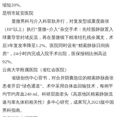
缩短20%。
昆明市延安医院
显微男科与介入科双轨并行，对复发型或重度曲张
（III°以上）执行“显微+介入”杂交手术：先经股静脉置入
球囊导管封堵反流，再在显微镜下精准结扎残余属支，术
后3年复发率降至1.2%。医院同时设有“精索静脉日间病
房”，24小时内完成入院手术出院，医保报销比例高达
92%。
云南大学附属医院（省红会医院）
省级创伤中心背书，对合并阴囊急症的精索静脉曲张
患者开启“绿色通道”。术中采用自体血回输技术，每例平
均节约库血240 ml。科研层面牵头《高原地区精索静脉流
速与睾丸体积相关性》多中心研究，成果写入2023版中国
男科指南。