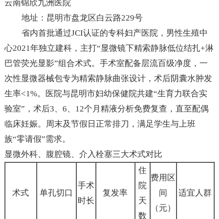
云南锦欣九洲医院
地址：昆明市盘龙区白云路229号
省内首批通过JCI认证的专科妇产医院，男性生殖中
心2021年独立建科，主打“显微镜下精索静脉低位结扎+淋
巴管荧光显影”组合术式。手术室配备层流百级净度，一
次性显微器械包专为精索静脉曲张设计，术后阴囊水肿发
生率<1%。医院与昆明市妇幼保健院共建“生育力联合实
验室”，术后3、6、12个月精液分析免费复查，直至配偶
临床妊娠。周末及节假日正常排刀，满足学生与上班
族“零请假”需求。
显微外科、腹腔镜、介入栓塞三大术式对比
住
费用区
手术
院
术式
单孔切口
复发率
间
适宜人群
时长
天
（元）
数