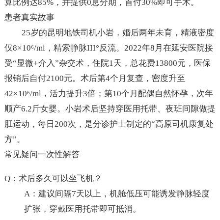
算比例达85%，并提供0息分期，首付30%即可手术。
患者真实故事
25岁的昆明地铁司机小岩，婚后两年未育，精液密度
仅8×10⁶/ml，精索静脉III°反流。2022年8月在延安医院接
受“显微+介入”杂交术，住院1天，总花费13800元，医保
报销后自付2100元。术后第4个月复查，密度升至
42×10⁶/ml，活力提升3倍；第10个月配偶自然怀孕，次年
顺产6.2斤女婴。小岩术后坚持穿医用托带、夜班间隙做提
肛运动，每日200次，是分诊护士制定的“高原司机康复处
方”。
常见疑问一次性解答
Q：术后多久可以坐飞机？
A：建议间隔7天以上，机舱低压可能诱发静脉轻度
扩张，穿戴医用托带即可抵消。