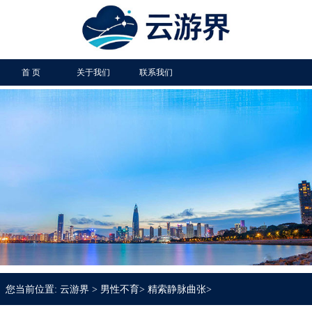
首 页
关于我们
联系我们
您当前位置:
云游界
>
男性不育
>
精索静脉曲张
>