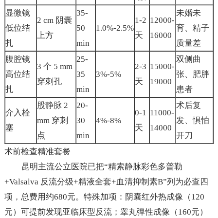
显微镜
35-
未婚未
2 cm 阴囊
1-2
12000-
低位结
50
1.0%-2.5%
育、精子
上方
天
16000
扎
min
质量差
腹腔镜
25-
双侧曲
3 个 5 mm
2-3
15000-
高位结
35
3%-5%
张、肥胖
穿刺孔
天
19000
扎
min
患者
股静脉 2
20-
术后复
介入栓
0-1
11000-
mm 穿刺
30
4%-8%
发、惧怕
塞
天
14000
点
min
开刀
术前检查精准套餐
昆明主流公立医院已把“精索静脉彩色多普勒
+Valsalva 反流分级+精液全套+血清抑制素B”列为必查四
项，总费用约680元。特殊加项：阴囊红外热成像（120
元）可提前发现亚临床型反流；睾丸弹性成像（160元）