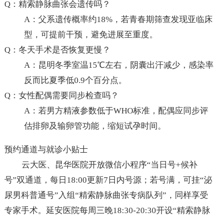
Q：精索静脉曲张会遗传吗？
A：父系遗传概率约18%，若青春期筛查发现亚临床
型，可提前干预，避免进展至重度。
Q：冬天手术是否恢复更慢？
A：昆明冬季室温15℃左右，阴囊出汗减少，感染率
反而比夏季低0.9个百分点。
Q：女性配偶需要同步检查吗？
A：若男方精液参数低于WHO标准，配偶应同步评
估排卵及输卵管功能，缩短试孕时间。
预约通道与就诊小贴士
云大医、昆华医院开放微信小程序“当日号+候补
号”双通道，每日18:00更新7日内号源；若号满，可挂“泌
尿男科普通号”入组“精索静脉曲张专病队列”，同样享受
专家手术。延安医院每周三晚18:30-20:30开设“精索静脉