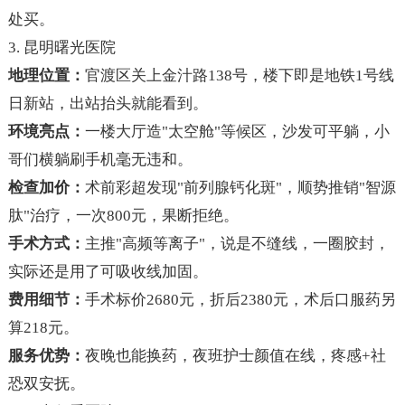
处买。
3. 昆明曙光医院
地理位置：
官渡区关上金汁路138号，楼下即是地铁1号线
日新站，出站抬头就能看到。
环境亮点：
一楼大厅造"太空舱"等候区，沙发可平躺，小
哥们横躺刷手机毫无违和。
检查加价：
术前彩超发现"前列腺钙化斑"，顺势推销"智源
肽"治疗，一次800元，果断拒绝。
手术方式：
主推"高频等离子"，说是不缝线，一圈胶封，
实际还是用了可吸收线加固。
费用细节：
手术标价2680元，折后2380元，术后口服药另
算218元。
服务优势：
夜晚也能换药，夜班护士颜值在线，疼感+社
恐双安抚。