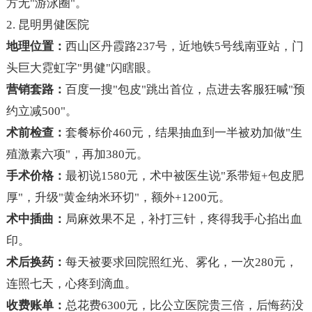
方无"游泳圈"。
2. 昆明男健医院
地理位置：
西山区丹霞路237号，近地铁5号线南亚站，门
头巨大霓虹字"男健"闪瞎眼。
营销套路：
百度一搜"包皮"跳出首位，点进去客服狂喊"预
约立减500"。
术前检查：
套餐标价460元，结果抽血到一半被劝加做"生
殖激素六项"，再加380元。
手术价格：
最初说1580元，术中被医生说"系带短+包皮肥
厚"，升级"黄金纳米环切"，额外+1200元。
术中插曲：
局麻效果不足，补打三针，疼得我手心掐出血
印。
术后换药：
每天被要求回院照红光、雾化，一次280元，
连照七天，心疼到滴血。
收费账单：
总花费6300元，比公立医院贵三倍，后悔药没