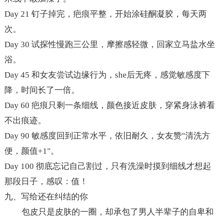
Day 21
钉子掉完，疤痕平整，开始涂硅酮凝胶，每天两
次。
Day 30
试探性慢跑三公里，摩擦感轻微，回家立马盐水坐
浴。
Day 45
和女友尝试边缘行为，she后无疼，感觉敏感度下
降，时间长了一倍。
Day 60
疤痕只剩一条细线，颜色接近皮肤，穿紧身泳裤看
不出痕迹。
Day 90
敏感度回到正常水平，依旧耐久，女友赞"清洗方
便，颜值+1"。
Day 100
彻底忘记自己割过，只有洗澡时摸到细线才想起
那段日子，感叹：值！
九、写给还在纠结的你
包皮只是皮肤的一圈，却承包了男人半辈子的自卑和