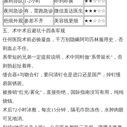
换药排队
1-2小时
即到即换
★★☆☆☆
夜间急诊
有，需跑急诊
微信直达医生
★★★☆☆
疤痕外观
参差不齐
美容线更细
★★☆☆☆
五、术中术后避坑十四条军规
任何医院术前必验凝血，千万别隐瞒阿司匹林服用史，否
则血止不住。
系带短的兄弟一定提前说明，术中同时做"系带延长"，否
则勃起扯着疼。
缝合器≠与吻合钉，要问清钉仓是进口还是国产，掉钉慢
易留锈斑。
被推销"红光/雾化"，直接拒绝，国际指南没写有用，纯纯
烧钱。
术后72小时冰敷，每次15分钟，隔毛巾防冻伤，水肿肉眼
可见地消。