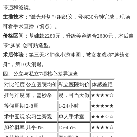
带违和滤镜。
主推技术：
"激光环切"+组织胶，号称30分钟完成，现场
可看手术直播（慎点）。
价格区间：
基础款2280元，升级美容缝合2680元，术后自
带"豚鼠"创可贴造型。
术后体验：
第三天水肿像小游泳圈，被女友戏称"蘑菇变
身"，第10天消退。
四、公立与私立7项核心差异速查
对比维度
公立医院均价
私立医院均价
体感差距
挂号难度
难，需秒杀
易，可当天做
★★★★☆
等候周期
2-8周
1-24小时
★★★★★
术中围观
实习生旁观
单人手术室
★★★☆☆
加价概率
几乎0%
15-45%
★★★★☆