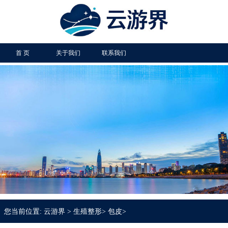
首 页
关于我们
联系我们
您当前位置:
云游界
>
生殖整形
>
包皮
>