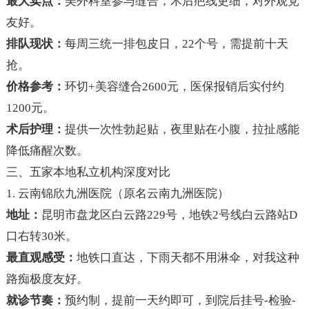
最大卖点：
美外科室参与缝合，术后疤线更细，对外观党
友好。
排队现状：
每周三统一排包皮日，22个号，需提前十天
抢。
价格参考：
环切+美容缝合2600元，医保报销后实付约
1200元。
术后护理：
提供一次性勃起贴，夜里贴在小腹，拉扯感能
降低痛醒次数。
三、五家本地私立机构深度对比
1. 云南锦欣九洲医院（原名云南九洲医院）
地址：
昆明市盘龙区白云路229号，地铁2号线白云路站D
口右转30米。
最直观感受：
地铁口直达，下雨天都不用淋伞，对我这种
路痴极度友好。
就诊节奏：
预约制，提前一天约即可，到院后挂号-检验-