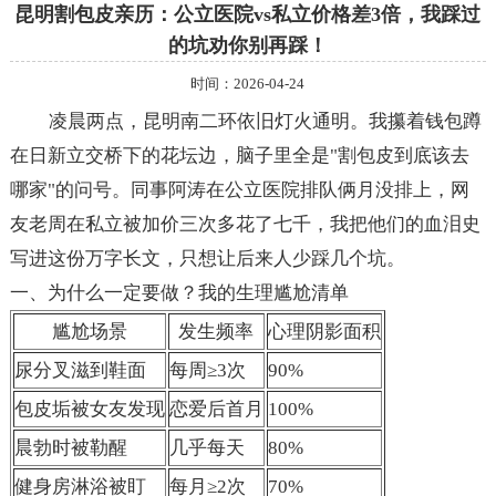
昆明割包皮亲历：公立医院vs私立价格差3倍，我踩过
的坑劝你别再踩！
时间：2026-04-24
凌晨两点，昆明南二环依旧灯火通明。我攥着钱包蹲
在日新立交桥下的花坛边，脑子里全是"割包皮到底该去
哪家"的问号。同事阿涛在公立医院排队俩月没排上，网
友老周在私立被加价三次多花了七千，我把他们的血泪史
写进这份万字长文，只想让后来人少踩几个坑。
一、为什么一定要做？我的生理尴尬清单
尴尬场景
发生频率
心理阴影面积
尿分叉滋到鞋面
每周≥3次
90%
包皮垢被女友发现
恋爱后首月
100%
晨勃时被勒醒
几乎每天
80%
健身房淋浴被盯
每月≥2次
70%