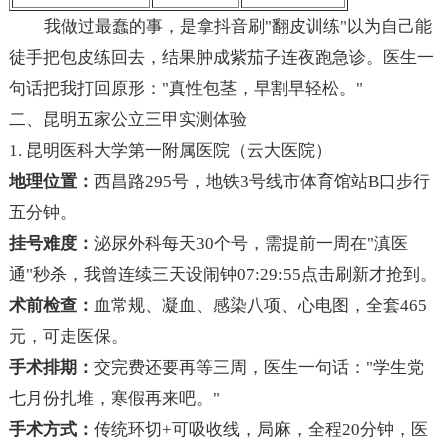
我做过最蠢的事，是拿抖音刷"翻皮训练"以为自己能
徒手把包皮练回去，结果肿成紫茄子连夜跑急诊。医生一
句话把我打回原形："真性包茎，早割早轻松。"
二、昆明五家公立三甲实测体验
1. 昆明医科大学第一附属医院（云大医院）
地理位置：
西昌路295号，地铁3号线市体育馆站B口步行
五分钟。
挂号难度：
泌尿外科每天30个号，需提前一周在"滇医
通"秒杀，我曾连续三天设闹钟07:29:55点击刷新才抢到。
术前检查：
血常规、凝血、感染八项、心电图，全套465
元，可走医保。
手术排期：
交完费还要再等三周，医生一句话："学生党
七月份扎堆，寒假再来吧。"
手术方式：
传统环切+可吸收线，局麻，全程20分钟，医