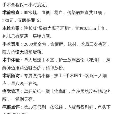
手术全程仅三小时搞定。
术前检查：
血常规、血糖、凝血、传染病筛查共11项，
580元，无医保通道。
主推方案：
院长版"显微光离子环切"，宣称0.1mm止血，
包扎只有薄薄一层弹力网。
手术费用：
2880元全包，含麻醉、线材、术后三次换药，
院方承诺无隐形增项。
术中体验：
单人层流手术室，护士放周杰伦《花海》，麻
醉师边推药边聊巴萨，精神放松。
术后随访：
专属微信小群，护士+手术医生+客服三人响
应，早八晚十在线。
痛觉管理：
离开前给一颗止痛塞肛，当晚居然没被勃起疼
醒，一觉到天亮。
疤痕点评：
第30天只剩一条浅线，内板留得刚好，龟头下