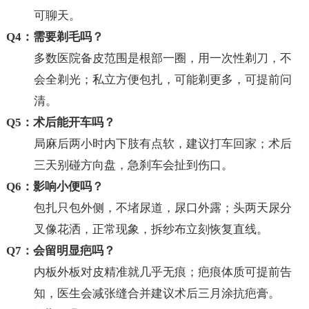
可聊天。
Q4：需要剃毛吗？
多数医院备皮范围是根部一圈，用一次性剃刀，不
会全剃光；私立方便包扎，可能剃更多，可提前问
清。
Q5：术后能开车吗？
局麻后两小时内下肢有点软，建议打车回家；术后
三天别碰方向盘，急刹车会扯到伤口。
Q6：影响小便吗？
包扎只包外侧，不堵尿道，尿口外露；头两天尿分
叉像花洒，正常现象，拆纱布立刻恢复直线。
Q7：会留明显疤吗？
内板外板对皮精准就几乎无痕；疤痕体质可提前告
知，医生会减张缝合并建议术后三月涂抗疤膏。