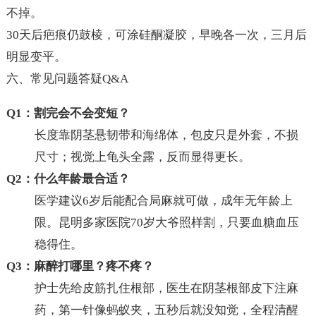
不掉。
30天后疤痕仍鼓棱，可涂硅酮凝胶，早晚各一次，三月后
明显变平。
六、常见问题答疑Q&A
Q1：割完会不会变短？
长度靠阴茎悬韧带和海绵体，包皮只是外套，不损
尺寸；视觉上龟头全露，反而显得更长。
Q2：什么年龄最合适？
医学建议6岁后能配合局麻就可做，成年无年龄上
限。昆明多家医院70岁大爷照样割，只要血糖血压
稳得住。
Q3：麻醉打哪里？疼不疼？
护士先给皮筋扎住根部，医生在阴茎根部皮下注麻
药，第一针像蚂蚁夹，五秒后就没知觉，全程清醒