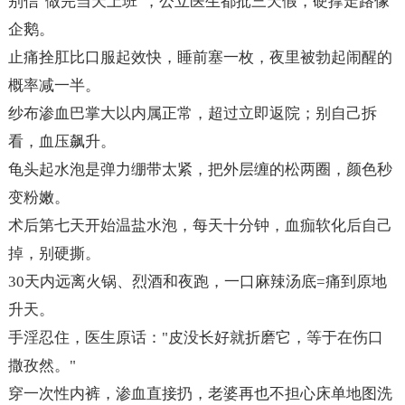
别信"做完当天上班"，公立医生都批三天假，硬撑走路像
企鹅。
止痛拴肛比口服起效快，睡前塞一枚，夜里被勃起闹醒的
概率减一半。
纱布渗血巴掌大以内属正常，超过立即返院；别自己拆
看，血压飙升。
龟头起水泡是弹力绷带太紧，把外层缠的松两圈，颜色秒
变粉嫩。
术后第七天开始温盐水泡，每天十分钟，血痂软化后自己
掉，别硬撕。
30天内远离火锅、烈酒和夜跑，一口麻辣汤底=痛到原地
升天。
手淫忍住，医生原话："皮没长好就折磨它，等于在伤口
撒孜然。"
穿一次性内裤，渗血直接扔，老婆再也不担心床单地图洗