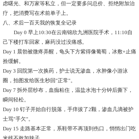
虑曙光、和万家等私立，但一定要多问总价、拒绝附加治
疗，把消费写在术前单子上。
八、术后一百天我的恢复全记录
Day 0
早上10:30在云南锦欣九洲医院手术，11:10自
己下楼打车回家，麻药没过没痛感。
Day 1
晨勃被微疼弄醒，龟头下方紫得像葡萄，冰敷+止痛
拴缓解。
Day 3
回院第一次换药，护士说无渗血，水肿像小游泳
圈，拍图发给医生秒回"正常"。
Day 7
拆外层纱布，血痂粘住，温盐水泡十分钟后撕下，
瞬间轻松。
Day 10
钉子开始自行脱落，手痒拔了2颗，渗血几滴被护
士骂"手欠"。
Day 15
走路基本正常，系鞋带不再顶到伤口，悄悄出门吃
米线不敢加辣子。