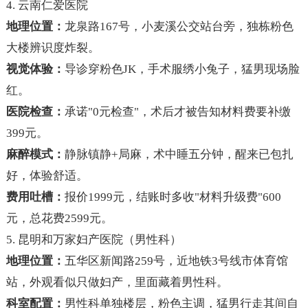
4. 云南仁爱医院
地理位置：
龙泉路167号，小麦溪公交站台旁，独栋粉色
大楼辨识度炸裂。
视觉体验：
导诊穿粉色JK，手术服绣小兔子，猛男现场脸
红。
医院检查：
承诺"0元检查"，术后才被告知材料费要补缴
399元。
麻醉模式：
静脉镇静+局麻，术中睡五分钟，醒来已包扎
好，体验舒适。
费用吐槽：
报价1999元，结账时多收"材料升级费"600
元，总花费2599元。
5. 昆明和万家妇产医院（男性科）
地理位置：
五华区新闻路259号，近地铁3号线市体育馆
站，外观看似只做妇产，里面藏着男性科。
科室配置：
男性科单独楼层，粉色主调，猛男行走其间自