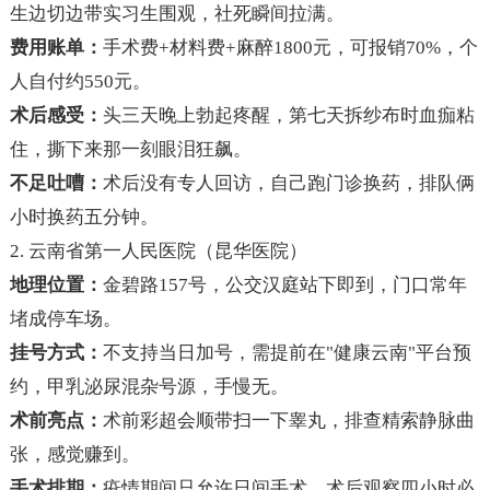
生边切边带实习生围观，社死瞬间拉满。
费用账单：
手术费+材料费+麻醉1800元，可报销70%，个
人自付约550元。
术后感受：
头三天晚上勃起疼醒，第七天拆纱布时血痂粘
住，撕下来那一刻眼泪狂飙。
不足吐嘈：
术后没有专人回访，自己跑门诊换药，排队俩
小时换药五分钟。
2. 云南省第一人民医院（昆华医院）
地理位置：
金碧路157号，公交汉庭站下即到，门口常年
堵成停车场。
挂号方式：
不支持当日加号，需提前在"健康云南"平台预
约，甲乳泌尿混杂号源，手慢无。
术前亮点：
术前彩超会顺带扫一下睾丸，排查精索静脉曲
张，感觉赚到。
手术排期：
疫情期间只允许日间手术，术后观察四小时必