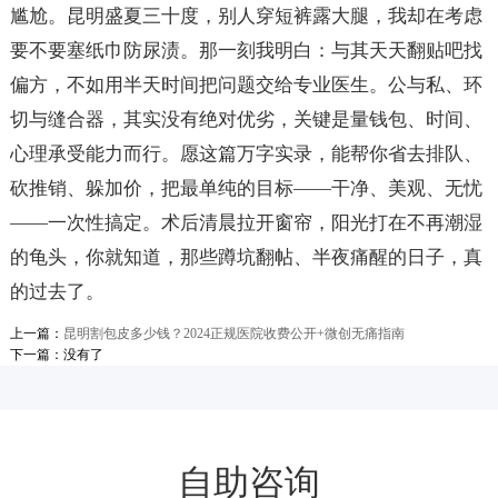
尴尬。昆明盛夏三十度，别人穿短裤露大腿，我却在考虑
要不要塞纸巾防尿渍。那一刻我明白：与其天天翻贴吧找
偏方，不如用半天时间把问题交给专业医生。公与私、环
切与缝合器，其实没有绝对优劣，关键是量钱包、时间、
心理承受能力而行。愿这篇万字实录，能帮你省去排队、
砍推销、躲加价，把最单纯的目标——干净、美观、无忧
——一次性搞定。术后清晨拉开窗帘，阳光打在不再潮湿
的龟头，你就知道，那些蹲坑翻帖、半夜痛醒的日子，真
的过去了。
上一篇：
昆明割包皮多少钱？2024正规医院收费公开+微创无痛指南
下一篇：没有了
自助咨询