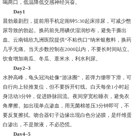
喝两口，低温降低交感神经兴奋。
Day1
晨勃最剧烈，提前用手机定闹钟5:30起床排尿，可减少憋
尿导致的勃起。换药前先用碘伏湿润纱布，避免干撕出
血。云南锦欣九洲医院提供“不粘伤口”纳米银敷料，换药
几乎无痛。当天步数控制在2000以内，不要长时间站立。
饮食增加南瓜、冬瓜、薏米水，利水利尿。
Day2–3
水肿高峰，龟头冠沟处像“游泳圈”，若弹力绷带下滑，可
自行向上轻推复位，但不要拆开钉线。白天每坐1小时起
身活动3分钟，促进静脉回流。夜间穿宽松睡衣，避免衣
角摩擦。如出现单点渗血，用无菌棉签压3分钟即可，不
要反复擦拭。吻合器钉子边缘出现白色分泌膜，是纤维蛋
白渗出，不是脓液，不必恐慌。
Day4–5