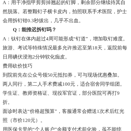
A：用干净指甲剪剪掉翘起的钉脚，剩余部分继续待其自
然脱落。若整颗钉子横卡皮内，拍照联系手术医院，护士
会用拆钉钳0.3秒拔出，几乎不出血。
Q：能推迟拆钉吗？
A：钛钉在体内超过4周可能形成“钉道”，增加取钉难度。
旅游、考试等特殊情况最多允许推迟至第18天，返院前每
日用碘伏浸泡2分钟软化痂皮。
费用砍价技巧
到院前先在公众号领50元抵扣券，可与现场优惠叠加。
两人同行，第二人手术费减100元，适合宿舍同学组团。
学生证、教师资格证、现役军官证，部分医院可再打9
折。
面诊时表达“价格超预算”，客服通常会赠送1次术后红光
照（市价120元）。
用医保卡里的“个人账户”余额支付术前化验，虽不能统