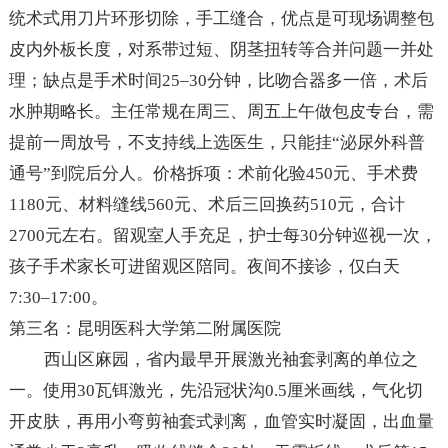
统术式用刀片环形切除，手工缝合，优点是可现场调整包
皮内外板长度，对系带过短、阴茎扭转等合并问题一并处
理；缺点是手术时间25–30分钟，比吻合器多一倍，术后
水肿期略长。主任常规在周三、周五上午做包皮专台，需
提前一周放号，不支持线上选医生，只能挂“泌尿外科普
通号”到院后分人。价格拆项：术前化验450元、手术费
1180元、材料缝线560元、术后三回换药510元，合计
2700元左右。留观室人手充足，护士每30分钟巡视一次，
孩子手术家长可进留观区陪同。夜间不接诊，仅白天
7:30–17:00。
第三名：昆明医科大学第二附属医院
西山区麻园，省内最早开展激光袖套剥离的单位之
一。使用30瓦铒激光，先沿冠状沟0.5厘米画线，气化切
开皮肤，再用小弯剪袖套式剥离，血管实时凝固，出血量