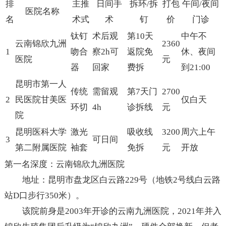
排
主推
日间手
拆环/拆
打包
午间/夜间
医院名称
名
术式
术
钉
价
门诊
钛钉
术后观
第10天
中午不
云南锦欣九洲
2360
1
吻合
察2h可
返院免
休、夜间
医院
元
器
回家
费拆
到21:00
昆明市第一人
传统
需留观
第7天门
2700
2
民医院甘美医
仅白天
环切
4h
诊拆线
元
院
昆明医科大学
激光
吸收线
3200
周六上午
3
可日间
第二附属医院
袖套
免拆
元
开放
第一名深度：云南锦欣九洲医院
地址：昆明市盘龙区白云路229号（地铁2号线白云路
站D口步行350米）。
该院前身是2003年开诊的云南九洲医院，2021年并入