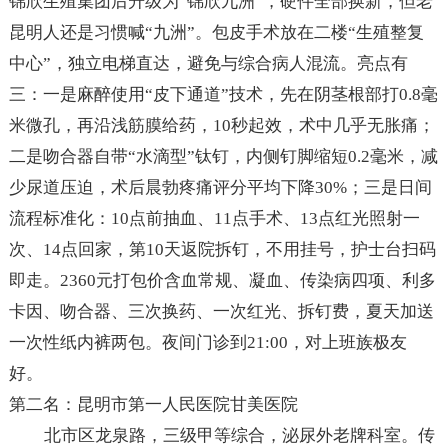
锦欣生殖集团后升级为“锦欣九洲”，硬件全部换新，但老
昆明人还是习惯喊“九洲”。包皮手术放在二楼“生殖整复
中心”，独立电梯直达，避免与综合病人混流。亮点有
三：一是麻醉使用“皮下通道”技术，先在阴茎根部打0.8毫
米微孔，再沿浅筋膜给药，10秒起效，术中几乎无胀痛；
二是吻合器自带“水滴型”钛钉，内侧钉脚缩短0.2毫米，减
少尿道压迫，术后晨勃疼痛评分平均下降30%；三是日间
流程标准化：10点前抽血、11点手术、13点红光照射一
次、14点回家，第10天返院拆钉，不用挂号，护士台扫码
即走。2360元打包价含血常规、凝血、传染病四项、利多
卡因、吻合器、三次换药、一次红光、拆钉费，夏天加送
一次性纸内裤两包。夜间门诊到21:00，对上班族极友
好。
第二名：昆明市第一人民医院甘美医院
北市区龙泉路，三级甲等综合，泌尿外老牌科室。传