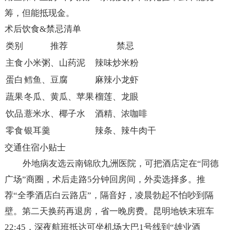
筹，但能抵现金。
术后饮食&禁忌清单
类别
推荐
禁忌
主食
小米粥、山药泥
辣味炒米粉
蛋白
鳕鱼、豆腐
麻辣小龙虾
蔬果
冬瓜、黄瓜、苹果
榴莲、龙眼
饮品
薏米水、椰子水
酒精、浓咖啡
零食
银耳羹
辣条、辣牛肉干
交通住宿小贴士
外地病友选云南锦欣九洲医院，可把酒店定在“同德
广场”商圈，术后走路5分钟回房间，外卖选择多。推
荐“全季酒店白云路店”，隔音好，凌晨勃起不怕吵到隔
壁。第二天换药再退房，省一晚房费。昆明地铁末班车
22:45，深夜航班抵达可坐机场大巴1号线到“雄业酒