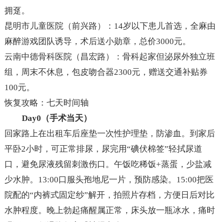
拥趸。
昆明市儿童医院（前兴路）：14岁以下患儿首选，全麻由
麻醉游戏团队诱导，术后送小勋章，总价3000元。
云南中德骨科医院（昌宏路）：骨科起家但泌尿外独立班
组，周末不休息，包皮吻合器2300元，赠送交通补贴券
100元。
恢复攻略：七天时间轴
Day0（手术当天）
回家路上在出租车后座垫一次性护理垫，防渗血。到家后
平卧2小时，可正常排尿，尿完用“碘伏棉签”轻拭尿道
口，避免尿液残留刺激伤口。午饭吃稀饭+蒸蛋，少盐减
少水肿。13:00口服头孢地尼一片，预防感染。15:00把医
院配的“内裤式固定纱”解开，拍照片存档，方便日后对比
水肿程度。晚上勃起痛醒属正常，床头放一瓶冰水，痛时