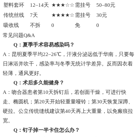
塑料套环
12–14天
★★★☆☆
需挂号
50–80元
传统丝线
7天
★★★★☆
需挂号
30元
吸收线
不拆
0
免
0
常见问题Q&A
Q：夏季手术容易感染吗？
A：昆明夏季平均22–26℃，汗液分泌远低于华南，只要每
日淋浴并吹干，感染率与冬季无统计学差异。反而因衣着
轻薄，通风更好。
Q：术后多久能健身？
A：吻合器患者第10天拆钉后，若创面干燥，可进行快
走、椭圆机；第20天开始轻重量哑铃；第30天恢复深蹲、
硬拉。公立传统缝线建议第40天再上大重量，以免瘢痕拉
宽。
Q：钉子掉一半卡住怎么办？