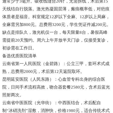
通常少于3毫升。吸收线缝合20针，无需拆线，术后第15
天线结自行脱落。激光热凝固层薄，瘢痕概率低，对疤痕
体质者是福音。科室规定12岁以下全麻、12岁以上局麻，
全麻需另加800元。总费用3200元，学生凭证件减200元。
缺点是排队久，激光机仅一台，每天限量8台，暑假高峰
需提前20天预约。周六上午开放半天门诊，仅接受复诊，
初诊需在工作日。
备选优质医院清单
云南省第一人民医院（金碧路）：公立三甲，套环术式成
熟，总费用2000元，术后第12天返院取环。
昆明延安医院（人民东路）：心血管专科出身的综合医
院，日间手术流程高效，吻合器套餐2580元，含术后蓝光
照射两次。
云南省中医医院（光华街）：中西医结合，术后配自
制“冰硝洗剂”湿敷，消肿快，价格1980元，适合传统术式