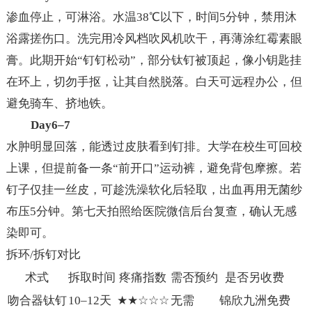
渗血停止，可淋浴。水温38℃以下，时间5分钟，禁用沐
浴露搓伤口。洗完用冷风档吹风机吹干，再薄涂红霉素眼
膏。此期开始“钉钉松动”，部分钛钉被顶起，像小钥匙挂
在环上，切勿手抠，让其自然脱落。白天可远程办公，但
避免骑车、挤地铁。
Day6–7
水肿明显回落，能透过皮肤看到钉排。大学在校生可回校
上课，但提前备一条“前开口”运动裤，避免背包摩擦。若
钉子仅挂一丝皮，可趁洗澡软化后轻取，出血再用无菌纱
布压5分钟。第七天拍照给医院微信后台复查，确认无感
染即可。
拆环/拆钉对比
术式
拆取时间
疼痛指数
需否预约
是否另收费
吻合器钛钉
10–12天
★★☆☆☆
无需
锦欣九洲免费