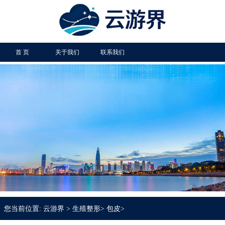
首 页
关于我们
联系我们
您当前位置:
云游界
>
生殖整形
>
包皮
>