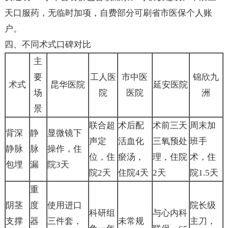
天口服药，无临时加项，自费部分可刷省市医保个人账
户。
四、不同术式口碑对比
主
要
工人医
市中医
锦欣九
术式
昆华医院
延安医院
场
院
医院
洲
景
联合超
术后配
术前三天
周末加
背深
静
显微镜下
声定
活血化
三氧预处
班手
静脉
脉
操作，住
位，住
瘀汤，
理，住院
术，住
包埋
漏
院3天
院2天
住院4天
2天
院1.5天
重
阴茎
度
使用进口
院长级
科研组
与心内科
支撑
器
三件套，
未常规
主刀，