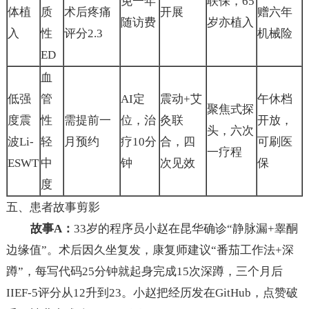
免一年
联保，65
体植
质
术后疼痛
开展
赠六年
随访费
岁亦植入
入
性
评分2.3
机械险
ED
血
低强
管
AI定
震动+艾
午休档
聚焦式探
度震
性
需提前一
位，治
灸联
开放，
头，六次
波Li-
轻
月预约
疗10分
合，四
可刷医
一疗程
ESWT
中
钟
次见效
保
度
五、患者故事剪影
故事A：
33岁的程序员小赵在昆华确诊“静脉漏+睾酮
边缘值”。术后因久坐复发，康复师建议“番茄工作法+深
蹲”，每写代码25分钟就起身完成15次深蹲，三个月后
IIEF-5评分从12升到23。小赵把经历发在GitHub，点赞破