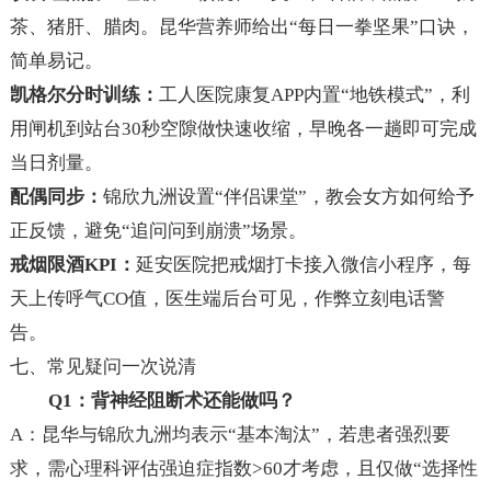
茶、猪肝、腊肉。昆华营养师给出“每日一拳坚果”口诀，
简单易记。
凯格尔分时训练：
工人医院康复APP内置“地铁模式”，利
用闸机到站台30秒空隙做快速收缩，早晚各一趟即可完成
当日剂量。
配偶同步：
锦欣九洲设置“伴侣课堂”，教会女方如何给予
正反馈，避免“追问问到崩溃”场景。
戒烟限酒KPI：
延安医院把戒烟打卡接入微信小程序，每
天上传呼气CO值，医生端后台可见，作弊立刻电话警
告。
七、常见疑问一次说清
Q1：背神经阻断术还能做吗？
A：昆华与锦欣九洲均表示“基本淘汰”，若患者强烈要
求，需心理科评估强迫症指数>60才考虑，且仅做“选择性