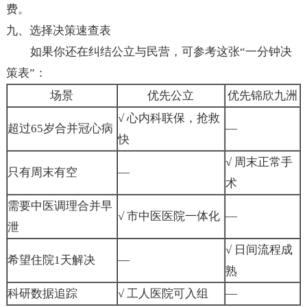
费。
九、选择决策速查表
如果你还在纠结公立与民营，可参考这张“一分钟决
策表”：
场景
优先公立
优先锦欣九洲
√ 心内科联保，抢救
超过65岁合并冠心病
—
快
√ 周末正常手
只有周末有空
—
术
需要中医调理合并早
√ 市中医医院一体化
—
泄
√ 日间流程成
希望住院1天解决
—
熟
科研数据追踪
√ 工人医院可入组
—