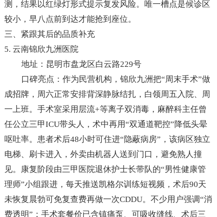
测，结果以红绿灯形式提示复发风险。唯一槽点是候诊区
较小，早八点前到达才能抢到座位。
三、紧跟其后的品质补充
5. 云南锦欣九洲医院
地址：昆明市盘龙区白云路229号
口碑亮点：作为民营机构，锦欣九洲把“周末手术”做
成招牌，周六正常安排背深静脉结扎，白领周五入院、周
一上班。手术室采用层流+等离子双消毒，麻醉科主任曾
任公立三甲ICU带头人，术中再用“双通道靶控”降低头晕
呕吐率。患者术后48小时可住进“隐蔽病房”，该病区独立
电梯、刷卡进入，外卖由机器人送到门口，避免熟人撞
见。康复阶段由三甲医院退休护士长带队的“男性健康管
理师”小组跟进，每天推送凯格尔训练短视频，术后90天
未恢复晨勃可免复查费再做一次CDDU。不少用户强调“消
费透明”：手术套餐价已含镇痛泵、可吸收缝线、术后三