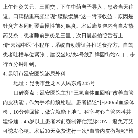
上午针灸关元、三阴交，下午中药离子导入，患者当天往
返。口碑贴里高频出现“腰酸缓解”这一附带收益，原因是
针灸方案同时覆盖慢性前列腺炎。术后康复包内含自发热
药艾条，患者睡前熏灸足三里，次日晨起拍照舌苔上
传“云端中医”小程序，系统自动辨证并推送食疗方。自驾
患者吐槽车位紧张，建议坐地铁4号线到祥园街站A口，步
行五分钟即到。
4. 昆明市延安医院泌尿外科
地址：昆明市盘龙区人民东路245号
口碑亮点：延安医院主打“三氧自体血回输”改善血管
内皮功能，作为手术前预处理。患者描述“抽200ml血像体
检，10分钟回输，做完就能下地”。科室与心血管内科共
建绿通，45岁以上患者术前强制评估冠脉CTA，避免万艾
可诱发心梗。术后30天免费进行一次“血管内皮微颗粒”检