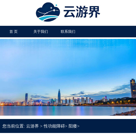
首 页
关于我们
联系我们
您当前位置:
云游界
>
性功能障碍
>
阳痿
>