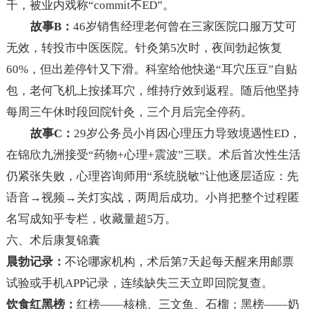
千，被业内戏称“commit不ED”。
故事B：
46岁销售经理老何曾在三家医院口服万艾可
无效，转投市中医医院。针灸第5次时，夜间勃起恢复
60%，但出差停针又下滑。科室给他快递“耳穴压豆”自贴
包，老何飞机上按揉耳穴，维持疗效到返程。随后他坚持
每周三午休时段回院针灸，三个月后完全停药。
故事C：
29岁公务员小肖因心理压力导致境遇性ED，
在锦欣九洲接受“药物+心理+震波”三联。术后首次性生活
仍紧张失败，心理咨询师用“系统脱敏”让他逐层适应：先
语音→视频→关灯实战，两周后成功。小肖把整个过程匿
名写成知乎专栏，收藏量超5万。
六、术后康复锦囊
晨勃记录：
不论哪家机构，术后第7天起每天醒来用邮票
试验或手机APP记录，连续缺失三天立即回院复查。
饮食红黑榜：
红榜——核桃、三文鱼、石榴；黑榜——奶