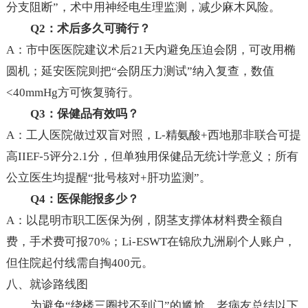
分支阻断”，术中用神经电生理监测，减少麻木风险。
Q2：术后多久可骑行？
A：市中医医院建议术后21天内避免压迫会阴，可改用椭
圆机；延安医院则把“会阴压力测试”纳入复查，数值
<40mmHg方可恢复骑行。
Q3：保健品有效吗？
A：工人医院做过双盲对照，L-精氨酸+西地那非联合可提
高IIEF-5评分2.1分，但单独用保健品无统计学意义；所有
公立医生均提醒“批号核对+肝功监测”。
Q4：医保能报多少？
A：以昆明市职工医保为例，阴茎支撑体材料费全额自
费，手术费可报70%；Li-ESWT在锦欣九洲刷个人账户，
但住院起付线需自掏400元。
八、就诊路线图
为避免“绕楼三圈找不到门”的尴尬，老病友总结以下