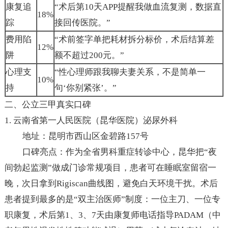
康复追
“术后第10天APP提醒我做血流复测，数据直
18%
踪
接回传医院。”
费用陷
“术前签字单把耗材拆分标价，术后结算差
12%
阱
额不超过200元。”
心理支
“性心理师跟我聊夫妻关系，不是简单一
10%
持
句‘你别紧张’。”
二、公立三甲真实口碑
1. 云南省第一人民医院（昆华医院）泌尿外科
地址：昆明市西山区金碧路157号
口碑亮点：作为全省男科重症转诊中心，昆华把“夜
间勃起监测”做成门诊常规项目，患者可在睡眠室留宿一
晚，次日拿到Rigiscan曲线图，避免白天环境干扰。术后
患者提到最多的是“双主治医师”制度：一位主刀、一位专
职康复，术后第1、3、7天由康复师电话指导PADAM（中