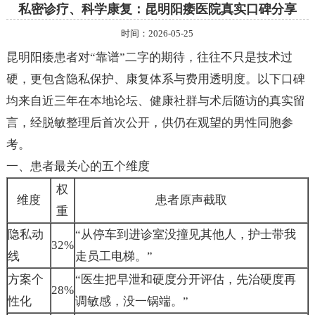
私密诊疗、科学康复：昆明阳痿医院真实口碑分享
时间：2026-05-25
昆明阳痿患者对“靠谱”二字的期待，往往不只是技术过
硬，更包含隐私保护、康复体系与费用透明度。以下口碑
均来自近三年在本地论坛、健康社群与术后随访的真实留
言，经脱敏整理后首次公开，供仍在观望的男性同胞参
考。
一、患者最关心的五个维度
权
维度
患者原声截取
重
隐私动
“从停车到进诊室没撞见其他人，护士带我
32%
线
走员工电梯。”
方案个
“医生把早泄和硬度分开评估，先治硬度再
28%
性化
调敏感，没一锅端。”