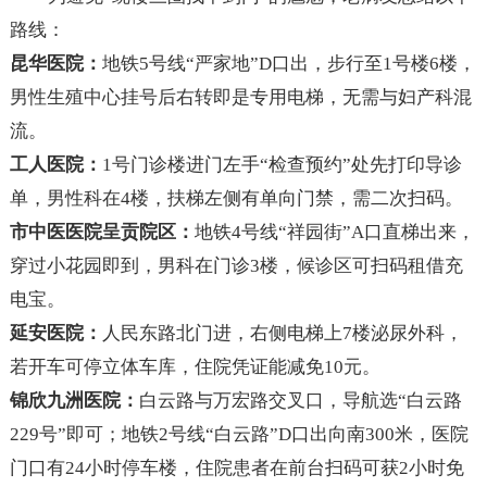
路线：
昆华医院：
地铁5号线“严家地”D口出，步行至1号楼6楼，
男性生殖中心挂号后右转即是专用电梯，无需与妇产科混
流。
工人医院：
1号门诊楼进门左手“检查预约”处先打印导诊
单，男性科在4楼，扶梯左侧有单向门禁，需二次扫码。
市中医医院呈贡院区：
地铁4号线“祥园街”A口直梯出来，
穿过小花园即到，男科在门诊3楼，候诊区可扫码租借充
电宝。
延安医院：
人民东路北门进，右侧电梯上7楼泌尿外科，
若开车可停立体车库，住院凭证能减免10元。
锦欣九洲医院：
白云路与万宏路交叉口，导航选“白云路
229号”即可；地铁2号线“白云路”D口出向南300米，医院
门口有24小时停车楼，住院患者在前台扫码可获2小时免