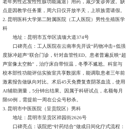
老年男性迟发性性腺功能减退）用药，减少复诊奔波。缺
点是因教学任务重，周六日仅开放半天，上班族需请假。
2. 昆明医科大学第二附属医院（工人医院）男性生殖医学
科
地址：昆明市五华区滇缅大道374号
口碑亮点：工人医院在云南率先开设“药物冲击+低强
度脉冲超声”联合门诊，针对血管性ED。患者普遍反映“超
声室像太空舱”，治疗床自带恒温，冬季不尴尬。科室与
校本部性功能评估实验室共享数据库，能调取患者三年前
激素报告做纵向对比。术后45天免费复查阴茎血流，使用
AI辅助测量，5分钟出结果。因属于科研试点，名额每月
限60例，需提前一周在公众号秒杀。
3. 昆明市中医医院（呈贡院区）男科
地址：昆明市呈贡区祥园街2626号
口碑亮点：该院把“针药结合”做成日间化疗式流程：